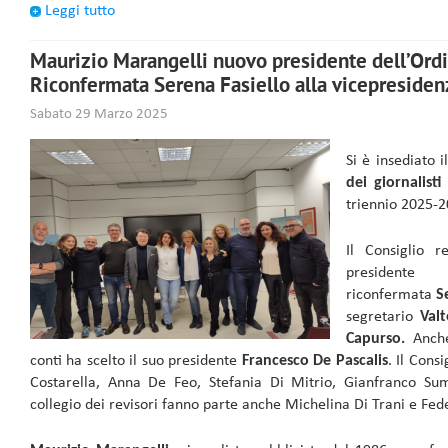
Leggi tutto
Maurizio Marangelli nuovo presidente dell’Ordi
Riconfermata Serena Fasiello alla vicepresiden
Sabato 29 Marzo 2025
Si è insediato 
dei giornalist
triennio 2025-2
Il Consiglio r
presiden
riconfermata
S
segretario
Valt
Capurso.
Anche
conti ha scelto il suo presidente
Francesco De Pascalis
. Il Cons
Costarella, Anna De Feo, Stefania Di Mitrio, Gianfranco S
collegio dei revisori fanno parte anche Michelina Di Trani e Fed