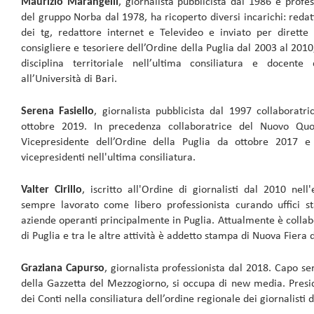
Maurizio Marangelli
, giornalista pubblicista dal 1986 e profes
del gruppo Norba dal 1978, ha ricoperto diversi incarichi: reda
dei tg, redattore internet e Televideo e inviato per dirette 
consigliere e tesoriere dell’Ordine della Puglia dal 2003 al 201
disciplina territoriale nell’ultima consiliatura e docent
all’Università di Bari.
Serena Fasiello
, giornalista pubblicista dal 1997 collaboratr
ottobre 2019. In precedenza collaboratrice del Nuovo Quo
Vicepresidente dell’Ordine della Puglia da ottobre 2017 e 
vicepresidenti nell'ultima consiliatura.
Valter Cirillo
, iscritto all'Ordine di giornalisti dal 2010 nell
sempre lavorato come libero professionista curando uffici st
aziende operanti principalmente in Puglia. Attualmente è colla
di Puglia e tra le altre attività è addetto stampa di Nuova Fiera 
Graziana Capurso
, giornalista professionista dal 2018. Capo se
della Gazzetta del Mezzogiorno, si occupa di new media. Presid
dei Conti nella consiliatura dell’ordine regionale dei giornalisti