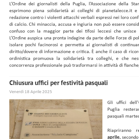
L’Ordine dei giornalisti della Puglia, l’Associazione della S
esprimono piena solidarietà ai colleghi di pianetalecce.it e
redazione contro i violenti attacchi verbali espressi nei loro con
di calcio. Chi minaccia, accusa e ingiuria non può essere consi
confuso con la maggior parte dei tifosi leccesi che unisce l
L’Ordine auspica una pronta indagine da parte delle Forze di poli
isolare pochi facinorosi e permetta ai giornalisti di continua
diritto/dovere di informazione e critica. È anche il caso di rico
ordinistica promuova la solidarietà tra colleghi, e che ne
concorrenza professionale può trasformarsi in attività di fianch
Chiusura uffici per festività pasquali
Venerdì 18 Aprile 2025
Gli uffici dell
Puglia restera
pasquali marted
Riapriranno 
aprile,
secondo 