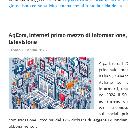
giornalismo-come-attivita-umana-che-affronta-la-sfida-dellia
AgCom, internet primo mezzo di informazione, 
televisione
Sabato 12 Aprile 2025
A partire dal 2
principale me
italiani, vene
italiano su 
informarsi, un
nel 2024. Il 50
ad almeno un 
venire a conosc
sui social pr
comunicazione. Poco più del 17% dichiara di leggere i quotidiani
abbonamento a