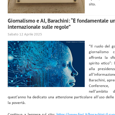
sito.
Giornalismo e AI, Barachini: “È fondamentale u
internazionale sulle regole”
Sabato 12 Aprile 2025
“Il ruolo del g
giornalismo 
affronta la sf
spirito etico”:
alla presiden
all'informazi
Barachini, apre
Conference,
nell'ambito 
quest'anno ha dedicato una attenzione particolare all'uso delle 
la povertà.
Continua a leggere sul sito:
https://www.fnsi.it/barachini-il-ru