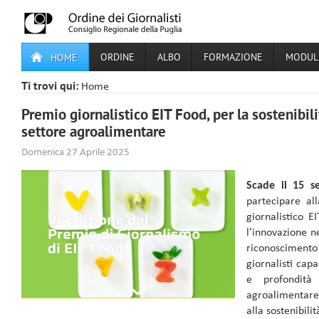
ORDINE
ALBO
FORMAZIONE
MODULI
HOME
Ti trovi qui:
Home
Premio giornalistico EIT Food, per la sostenibil
settore agroalimentare
Domenica 27 Aprile 2025
Scade il 15 s
partecipare al
giornalistico E
l’innovazione n
riconosciment
giornalisti cap
e profondità 
agroalimentare
alla sostenibili