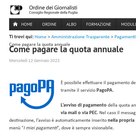
HOME
ORDINE
ALBO
FORMAZIONE
MODULI
Ti trovi qui:
Home
>
Amministrazione Trasparente
>
Pagamenti 
Come pagare la quota annuale
Come pagare la quota annuale
Mercoledì 12 Gennaio 2022
È possibile effettuare il pagamento del
tramite il servizio
PagoPA.
L’avviso di pagamento
della quota ann
via mail o via PEC
. Nel caso il messa
destinazione, l’avviso è automaticamente inserito
nella propria 
menù "
I miei pagamenti
", dove è sempre visionabile.