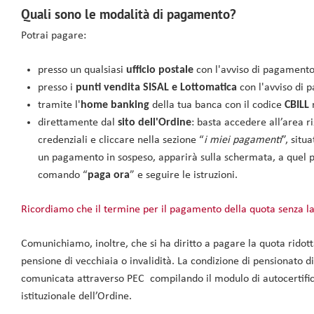
Quali sono le modalità di pagamento?
Potrai pagare:
presso un qualsiasi
ufficio postale
con l'avviso di pagament
presso i
punti vendita SISAL e Lottomatica
con l'avviso di
tramite l'
home banking
della tua banca con il codice
CBILL
r
direttamente dal
sito dell'Ordine
: basta accedere all’area r
credenziali e cliccare nella sezione “
i miei pagamenti
”, situ
un pagamento in sospeso, apparirà sulla schermata, a quel pu
comando “
paga ora
” e seguire le istruzioni.
Ricordiamo che il termine per il pagamento della quota senza 
Comunichiamo, inoltre, che si ha diritto a pagare la quota ridotta 
pensione di vecchiaia o invalidità. La condizione di pensionato di
comunicata attraverso PEC compilando il modulo di autocertifica
istituzionale dell’Ordine.